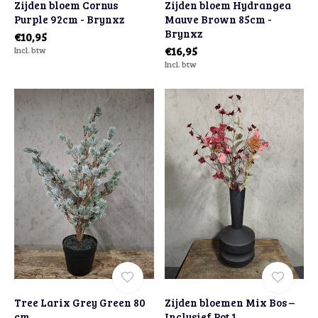
Zijden bloem Cornus
Zijden bloem Hydrangea
Purple 92cm - Brynxz
Mauve Brown 85cm -
Brynxz
€10,95
Incl. btw
€16,95
Incl. btw
Tree Larix Grey Green 80
Zijden bloemen Mix Bos –
cm
Inclusief Pot 1