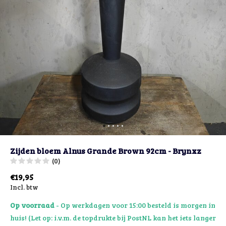
Zijden bloem Alnus Grande Brown 92cm - Brynxz
(0)
€19,95
Incl. btw
Op voorraad
- Op werkdagen voor 15:00 besteld is morgen in
huis! (Let op: i.v.m. de topdrukte bij PostNL kan het iets langer