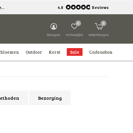
*
4.8
Reviews
0
0
inloggen
verlanglijst
winkelwagen
tbloemen
Outdoor
Kerst
Sale
Cadeaubon
ethoden
Bezorging