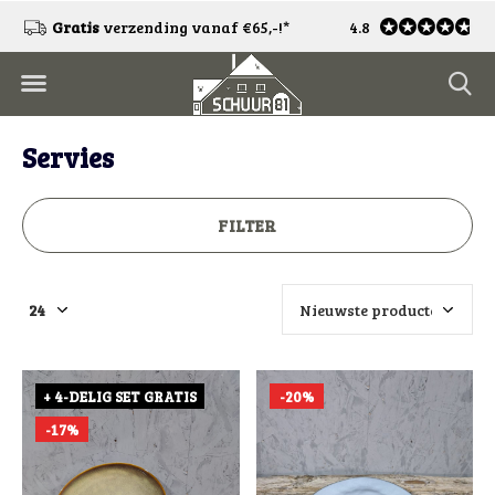
g vanaf €65,-!*
Gratis
retourneren*
4.8
V
Servies
FILTER
+ 4-DELIG SET GRATIS
-20%
-17%