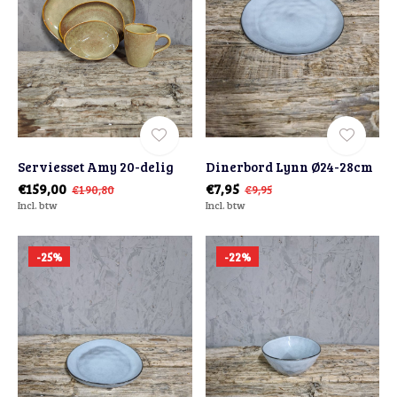
Serviesset Amy 20-delig
Dinerbord Lynn Ø24-28cm
€159,00
€7,95
€190,80
€9,95
Incl. btw
Incl. btw
-25%
-22%