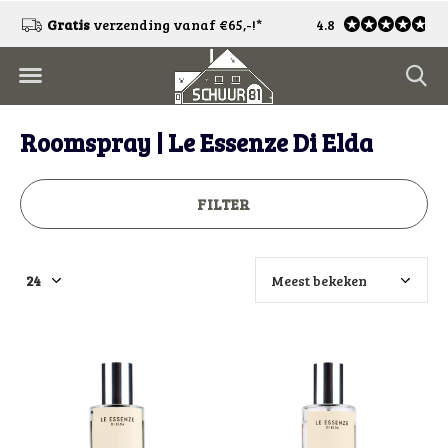
!
Gratis
verzending vanaf €65,-!*
4.8
Gratis
retourneren
Roomspray | Le Essenze Di Elda
FILTER