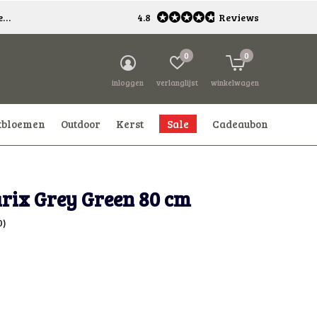
*
4.8
Reviews
0
0
inloggen
verlanglijst
winkelwagen
tbloemen
Outdoor
Kerst
Sale
Cadeaubon
arix Grey Green 80 cm
0)