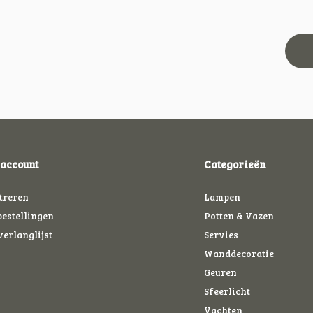
 account
Categorieën
treren
Lampen
bestellingen
Potten & Vazen
verlanglijst
Servies
Wanddecoratie
Geuren
Sfeerlicht
Vachten