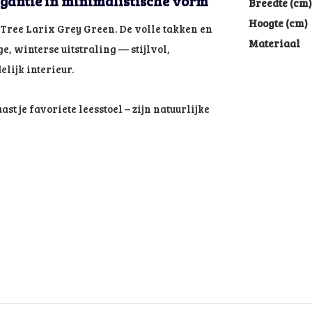
legantie in minimalistische vorm
Breedte (cm)
Hoogte (cm)
 Tree Larix Grey Green. De volle takken en
Materiaal
, winterse uitstraling — stijlvol,
lijk interieur.
st je favoriete leesstoel – zijn natuurlijke