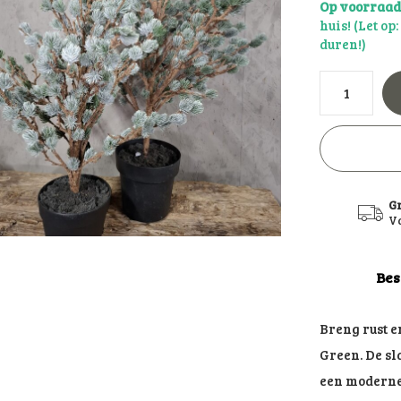
Op voorraa
huis! (Let op
duren!)
G
Va
Bes
Breng rust e
Green. De sl
een moderne,