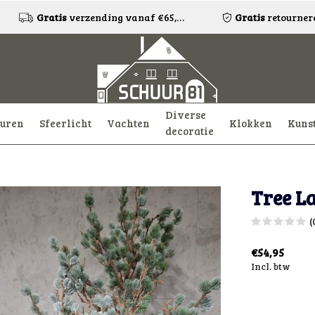
Gratis
verzending vanaf €65,-!*
Gratis
retourneren
Diverse
uren
Sfeerlicht
Vachten
Klokken
Kuns
decoratie
Tree L
(
€54,95
Incl. btw