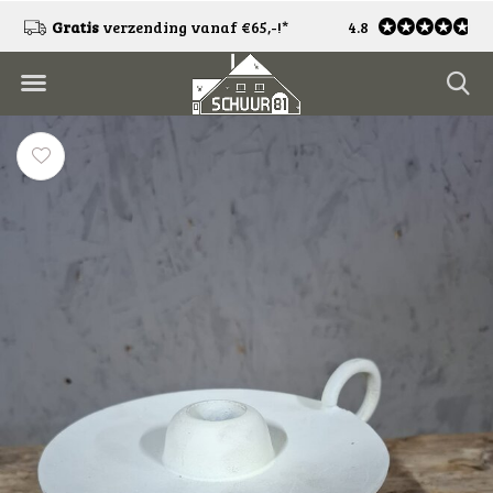
!
Gratis
verzending vanaf €65,-!*
4.8
Gratis
retourneren