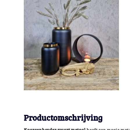
Productomschrijving
Kaarsenhouder zwart metaal
heeft een mooie mat 