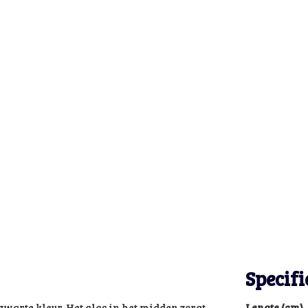
Specifi
zwarte kleur. Het glas in het midden zorgt
Lengte (cm)