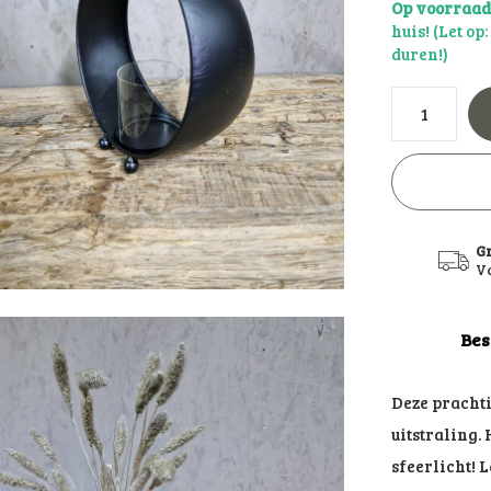
Op voorraa
huis! (Let op
duren!)
G
Va
Bes
Deze pracht
uitstraling.
sfeerlicht! 