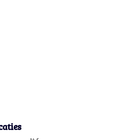
caties
14,5