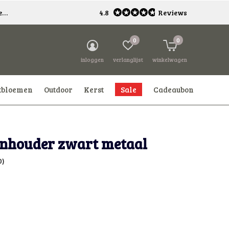
*
4.8
Reviews
0
0
inloggen
verlanglijst
winkelwagen
tbloemen
Outdoor
Kerst
Sale
Cadeaubon
nhouder zwart metaal
0)