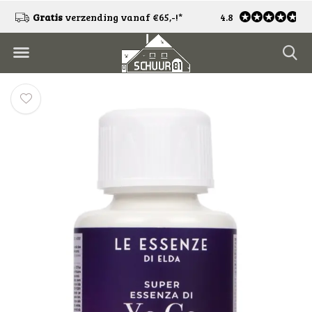
!
Gratis
verzending vanaf €65,-!*
4.8
Gratis
retourneren