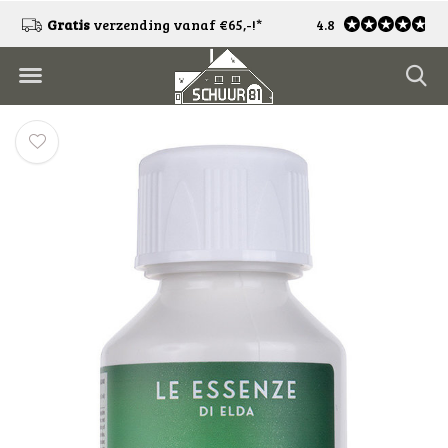
Gratis
verzending vanaf €65,-!*
Gratis
4.8
retourneren*