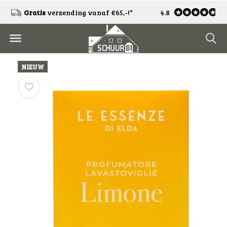
!
Gratis
verzending vanaf €65,-!*
4.8
Gratis
retourneren
NIEUW