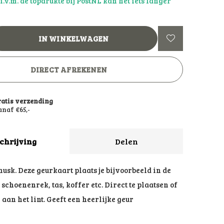
: i.v.m. de topdrukte bij PostNL kan het iets langer
IN WINKELWAGEN
DIRECT AFREKENEN
ratis verzending
naf €65,-
chrijving
Delen
musk. Deze geurkaart plaats je bijvoorbeeld in de
schoenenrek, tas, koffer etc. Direct te plaatsen of
 aan het lint. Geeft een heerlijke geur