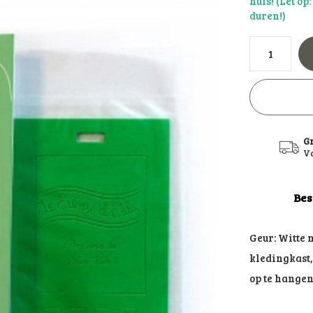
huis! (Let op
duren!)
G
Va
Bes
Geur: Witte 
kledingkast, 
op te hangen