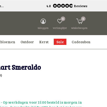
*
4.8
Reviews
0
0
inloggen
verlanglijst
winkelwagen
tbloemen
Outdoor
Kerst
Sale
Cadeaubon
art Smeraldo
0)
d
- Op werkdagen voor 15:00 besteld is morgen in