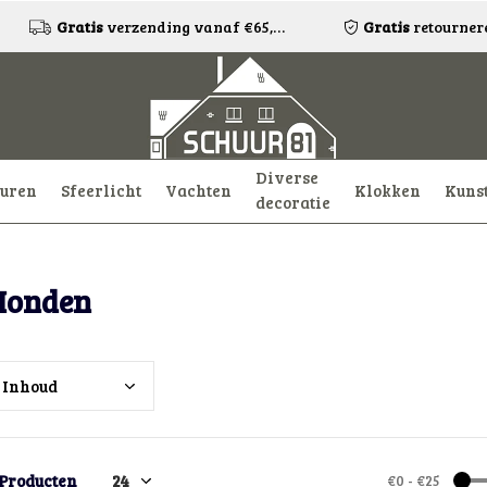
Gratis
verzending vanaf €65,-!*
Gratis
retourneren
Diverse
uren
Sfeerlicht
Vachten
Klokken
Kuns
decoratie
Honden
Inho
ud
 Producten
€0
-
€25