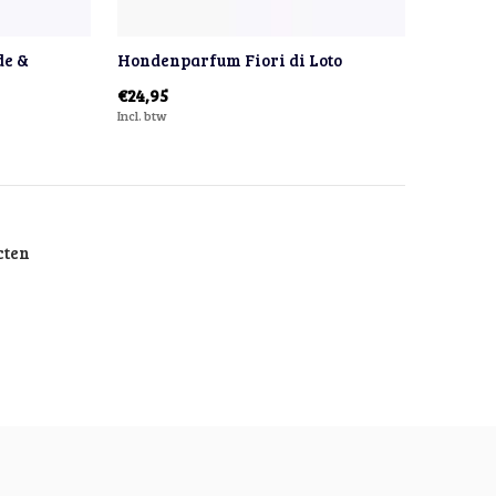
de &
Hondenparfum Fiori di Loto
€24,95
Incl. btw
cten