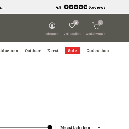
*
4.8
Reviews
0
0
inloggen
verlanglijst
winkelwagen
tbloemen
Outdoor
Kerst
Sale
Cadeaubon