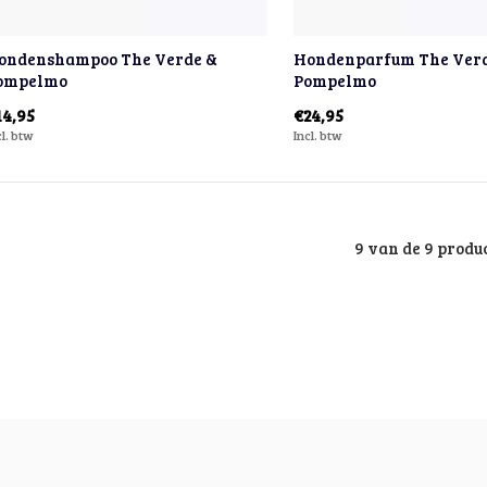
ondenshampoo The Verde &
Hondenparfum The Ver
ompelmo
Pompelmo
14,95
€24,95
cl. btw
Incl. btw
9 van de 9 produ