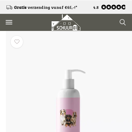
!
Gratis
verzending vanaf €65,-!*
4.8
Gratis
retourneren