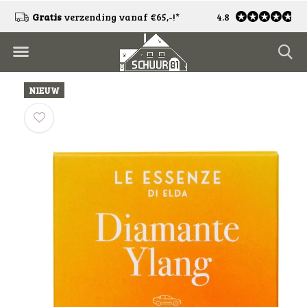
!
Gratis
verzending vanaf €65,-!*
4.8
Gratis
retourneren
NIEUW