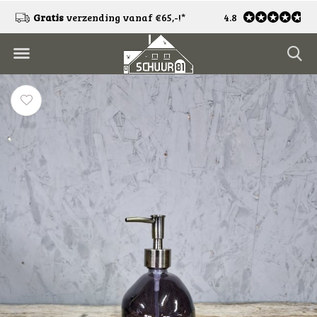
!
Gratis
verzending vanaf €65,-!*
4.8
Gratis
retourneren