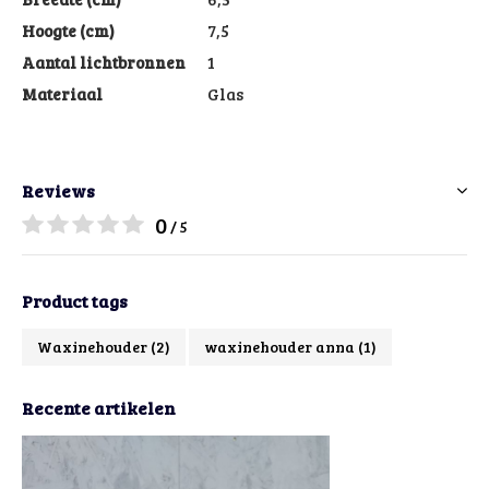
Hoogte (cm)
7,5
Aantal lichtbronnen
1
Materiaal
Glas
Reviews
0
/ 5
Product tags
Waxinehouder
(2)
waxinehouder anna
(1)
Recente artikelen