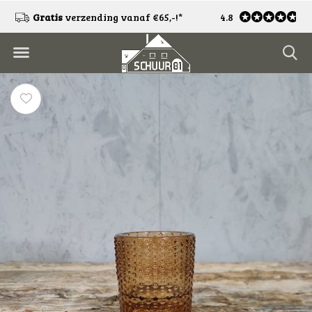
!
Gratis
verzending vanaf €65,-!*
4.8
Gratis
retourneren