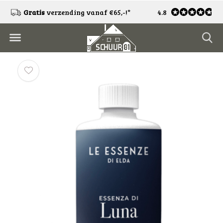
!
Gratis
verzending vanaf €65,-!*
4.8
Gratis
retourneren