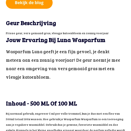
Geur Beschrijving
Frisse geur, vers gemaaid gras, vleugje katoenbloem en zonnig voorjaar
Jouw Ervaring Bij Luna Wasparfum
Wasparfum Luna geeft je een fijn gevoel, je denkt
meteen aan een zonnig voorjaar! De geur neemt je mee
naar een omgeving van vers gemaaid gras met een
vleugje katoenbloem.
Inhoud - 500 ML Of 100 ML
Bij normaal gebruik, ongeveer 5 ml per volle trommel, kun je dus met een fles van
500ml totaal 100x wassen. Hoe gebruik je Wasparfum Wasparfum is een toevoeging
aan je reguliere wasmiddel. Gebruik dus je gewone, favoriete wasmiddel en doe
enkele druppels in het kleine spoelbakje ernaast waardoor de parfum volledig wordt