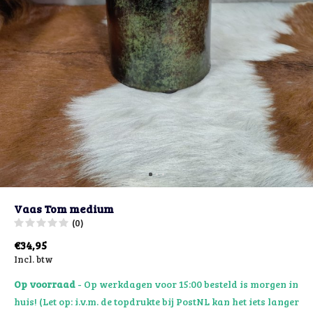
Vaas Tom medium
(0)
€34,95
Incl. btw
Op voorraad
- Op werkdagen voor 15:00 besteld is morgen in
huis! (Let op: i.v.m. de topdrukte bij PostNL kan het iets langer