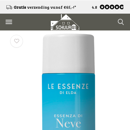
!
Gratis
verzending vanaf €65,-!*
4.8
Gratis
retourneren