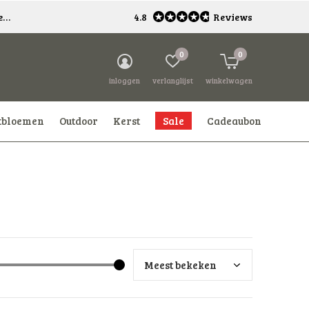
*
4.8
Reviews
0
0
inloggen
verlanglijst
winkelwagen
tbloemen
Outdoor
Kerst
Sale
Cadeaubon