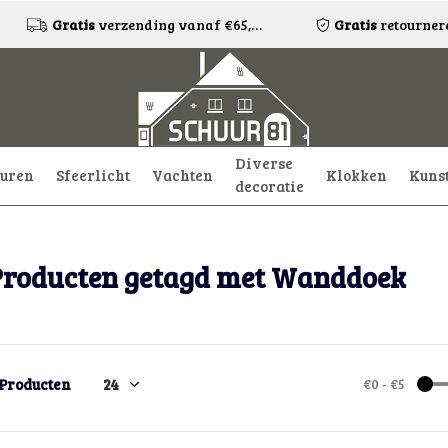
Gratis
verzending vanaf €65,-!*
Gratis
retourneren
Diverse
uren
Sfeerlicht
Vachten
Klokken
Kuns
decoratie
Producten getagd met Wanddoek
 Producten
€0
-
€5