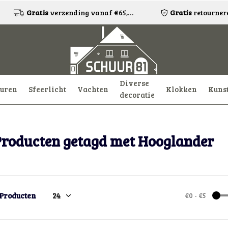
Gratis
verzending vanaf €65,-!*
Gratis
retourneren
Diverse
uren
Sfeerlicht
Vachten
Klokken
Kuns
decoratie
Producten getagd met Hooglander
 Producten
€0
-
€5