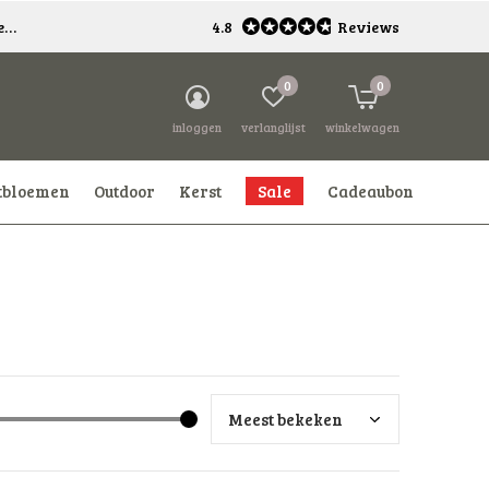
*
4.8
Reviews
0
0
inloggen
verlanglijst
winkelwagen
tbloemen
Outdoor
Kerst
Sale
Cadeaubon