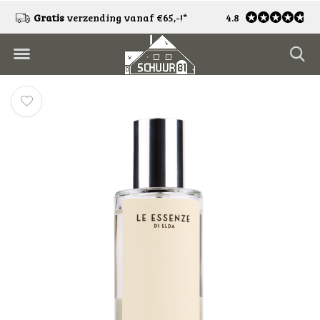
!
Gratis
verzending vanaf €65,-!*
4.8
Gratis
retourneren