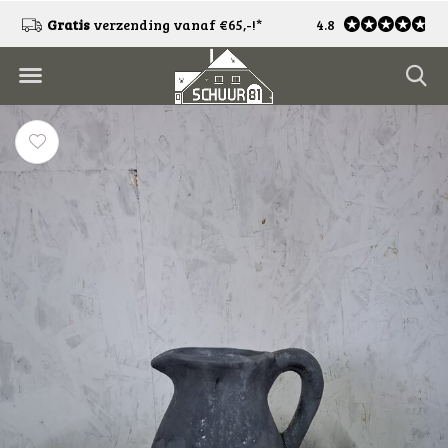
!
Gratis
verzending vanaf €65,-!*
4.8
Gratis
retourneren