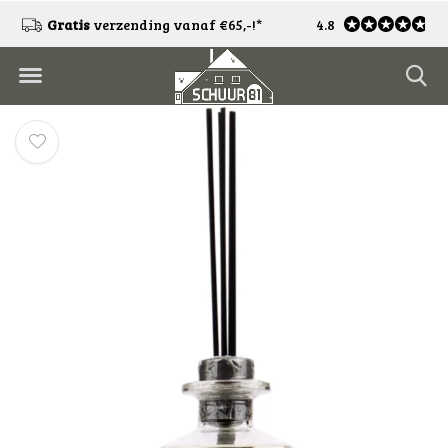
!
Gratis
verzending vanaf €65,-!*
4.8
Gratis
retourneren