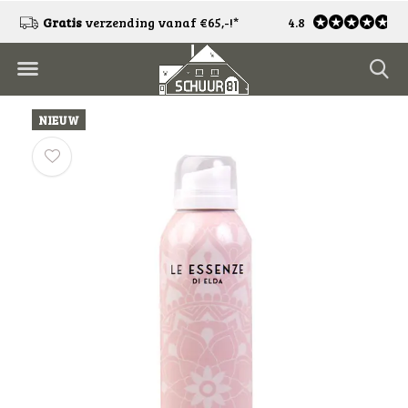
Gratis
verzending vanaf €65,-!*
Gratis
4.8
retourneren*
NIEUW