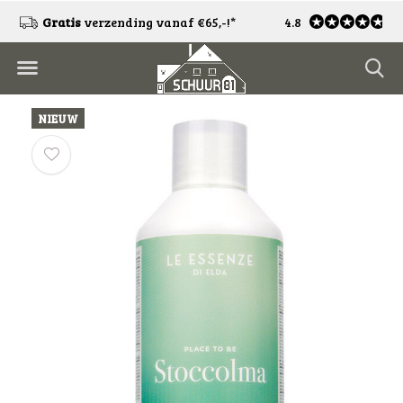
!
Gratis
verzending vanaf €65,-!*
4.8
Gratis
retourneren
NIEUW